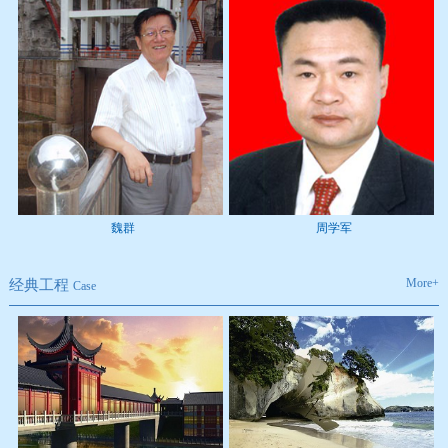
魏群
周学军
More+
经典工程
Case